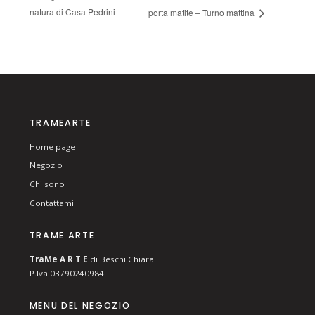
natura di Casa Pedrini
porta matite – Turno mattina
TRAMEARTE
Home page
Negozio
Chi sono
Contattami!
TRAME ARTE
T
ra
Me
A R T E
di Beschi Chiara
P.Iva 03790240984
MENU DEL NEGOZIO