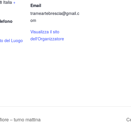
8
Italia
+
Email
trameartebrescia@gmail.c
om
lefono
Visualizza il sito
dell'Organizzatore
sito del Luogo
iore – turno mattina
Ce