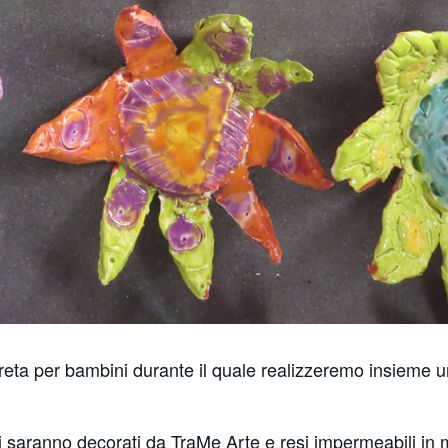
reta per bambini durante il quale r
ealizzeremo insieme u
ti saranno decorati da TraMe Arte e resi impermeabili in 