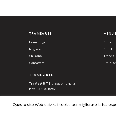
TRAMEARTE
MENU 
Home page
Carrello
Negozio
Concludi
Chi sono
Traccia 
Contattami!
Il mio a
TRAME ARTE
T
ra
Me
A R T E
di Beschi Chiara
P.Iva 03790240984
Questo sito Web utilizza i cookie per migliorare la tua es
© 2026 TRAME ARTE DI BESCHI CHIARA. ALL RIGHTS RES