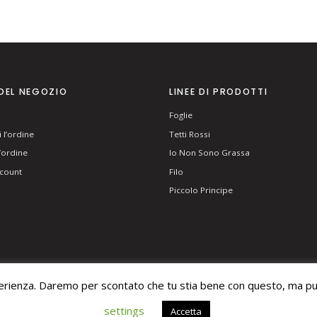
DEL NEGOZIO
LINEE DI PRODOTTI
Foglie
 l’ordine
Tetti Rossi
l’ordine
Io Non Sono Grassa
ccount
Filo
Piccolo Principe
perienza. Daremo per scontato che tu stia bene con questo, ma puo
ERVED.
settings
Accetta