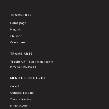
TRAMEARTE
Home page
Negozio
Chi sono
Contattami!
TRAME ARTE
T
ra
Me
A R T E
di Beschi Chiara
P.Iva 03790240984
MENU DEL NEGOZIO
Carrello
Concludi l’ordine
Traccia l’ordine
Il mio account