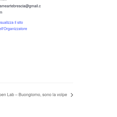
rameartebrescia@gmail.c
m
sualizza il sito
ell'Organizzatore
Open Lab – Buongiorno, sono la volpe