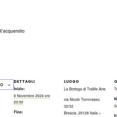
ll’acquerello
DETTAGLI
LUOGO
O
IO
Inizio:
La Bottega di TraMe Arte
T
6 Novembre 2024 ore
N
via Nicolò Tommaseo,
20:00
3
30/32
Fine:
Brescia
,
25128
Italia
+
E