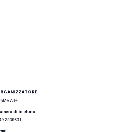
RGANIZZATORE
raMe Arte
umero di telefono
49 2539631
mail