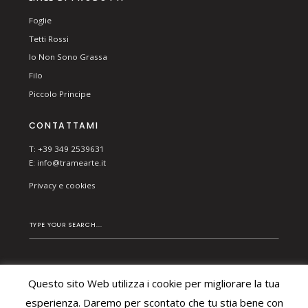
Foglie
Tetti Rossi
Io Non Sono Grassa
Filo
Piccolo Principe
CONTATTAMI
T: +39 349 2539631
E:
info@tramearte.it
Privacy e cookies
Questo sito Web utilizza i cookie per migliorare la tua
© 2026 TRAME ARTE DI BESCHI CHIARA. ALL RIGHTS
esperienza. Daremo per scontato che tu stia bene con