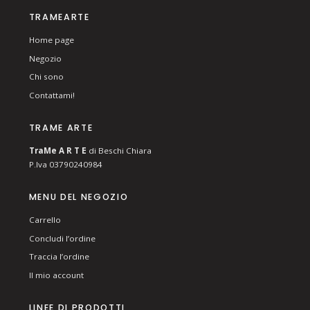
TRAMEARTE
Home page
Negozio
Chi sono
Contattami!
TRAME ARTE
T
ra
Me
A R T E
di Beschi Chiara
P.Iva 03790240984
MENU DEL NEGOZIO
Carrello
Concludi l’ordine
Traccia l’ordine
Il mio account
LINEE DI PRODOTTI