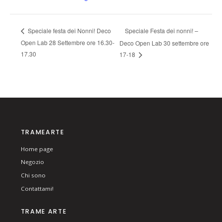
Speciale Festa dei nonni! –
Speciale festa dei Nonni! Deco
Open Lab 28 Settembre ore 16.30-
Deco Open Lab 30 settembre ore
17.30
17-18
TRAMEARTE
Home page
Negozio
Chi sono
Contattami!
TRAME ARTE