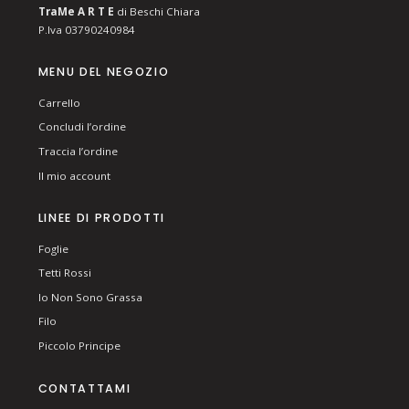
T
ra
Me
A R T E
di Beschi Chiara
P.Iva 03790240984
MENU DEL NEGOZIO
Carrello
Concludi l’ordine
Traccia l’ordine
Il mio account
LINEE DI PRODOTTI
Foglie
Tetti Rossi
Io Non Sono Grassa
Filo
Piccolo Principe
CONTATTAMI