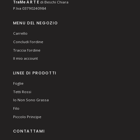
T
ra
Me
A R T E
di Beschi Chiara
P.Iva 03790240984
MENU DEL NEGOZIO
Carrello
Concludi l’ordine
Traccia l’ordine
Il mio account
LINEE DI PRODOTTI
Foglie
Tetti Rossi
Io Non Sono Grassa
Filo
Piccolo Principe
CONTATTAMI