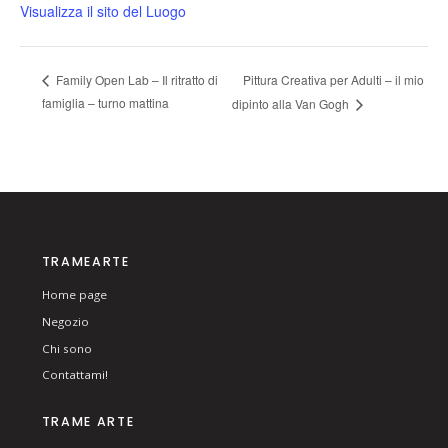
Visualizza il sito del Luogo
Pittura Creativa per Adulti – il mio
Family Open Lab – Il ritratto di
famiglia – turno mattina
dipinto alla Van Gogh
TRAMEARTE
Home page
Negozio
Chi sono
Contattami!
TRAME ARTE