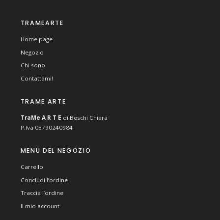
TRAMEARTE
Home page
Negozio
Chi sono
Contattami!
TRAME ARTE
T
ra
Me
A R T E
di Beschi Chiara
P.Iva 03790240984
MENU DEL NEGOZIO
Carrello
Concludi l’ordine
Traccia l’ordine
Il mio account