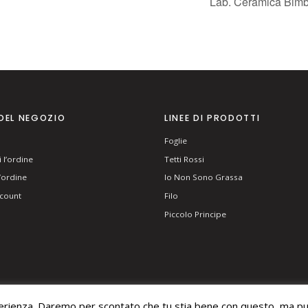
Lab. Ceramica Bimbi
DEL NEGOZIO
LINEE DI PRODOTTI
Foglie
 l’ordine
Tetti Rossi
l’ordine
Io Non Sono Grassa
ccount
Filo
Piccolo Principe
perienza. Daremo per scontato che tu stia bene con questo, ma puo