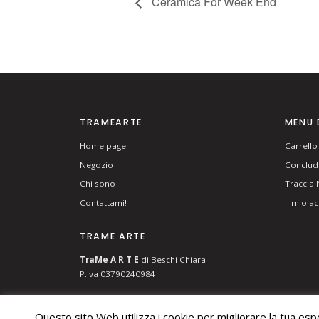
Ceramica For Week End
TRAMEARTE
MENU 
Home page
Carrello
Negozio
Concludi
Chi sono
Traccia 
Contattami!
Il mio a
TRAME ARTE
T
ra
Me
A R T E
di Beschi Chiara
P.Iva 03790240984
Questo sito Web utilizza i cookie per migliorare la tua es