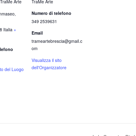
 TraMe Arte
TraMe Arte
Numero di telefono
ommaseo,
349 2539631
8
Italia
+
Email
trameartebrescia@gmail.c
om
lefono
Visualizza il sito
dell'Organizzatore
sito del Luogo