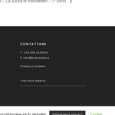
 – La zucca di Halloween – 1° turno
CONTATTAMI
T: +39 349 2539631
E:
info@tramearte.it
Privacy e cookies
i rinunciare se lo desideri.
Cookie
Informativa privacy