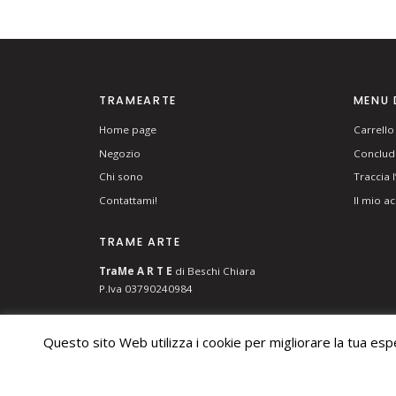
TRAMEARTE
MENU 
Home page
Carrello
Negozio
Concludi
Chi sono
Traccia 
Contattami!
Il mio a
TRAME ARTE
T
ra
Me
A R T E
di Beschi Chiara
P.Iva 03790240984
Questo sito Web utilizza i cookie per migliorare la tua es
© 2026 TRAME ARTE DI BESCHI CHIARA. ALL RIGHTS RES