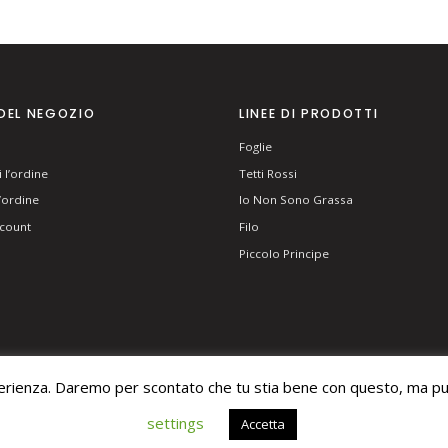
DEL NEGOZIO
LINEE DI PRODOTTI
Foglie
 l’ordine
Tetti Rossi
l’ordine
Io Non Sono Grassa
ccount
Filo
Piccolo Principe
perienza. Daremo per scontato che tu stia bene con questo, ma puo
ERVED.
settings
Accetta