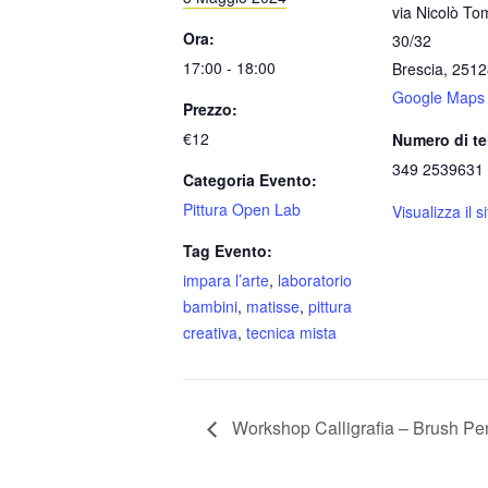
via Nicolò T
Ora:
30/32
17:00 - 18:00
Brescia
,
2512
Google Maps
Prezzo:
€12
Numero di te
349 2539631
Categoria Evento:
Pittura Open Lab
Visualizza il 
Tag Evento:
impara l’arte
,
laboratorio
bambini
,
matisse
,
pittura
creativa
,
tecnica mista
Workshop Calligrafia – Brush Pe