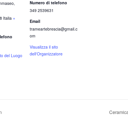
Numero di telefono
ommaseo,
349 2539631
8
Italia
+
Email
trameartebrescia@gmail.c
om
lefono
Visualizza il sito
dell'Organizzatore
sito del Luogo
n
Ceramica