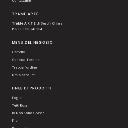
Contattami!
TRAME ARTE
T
ra
Me
A R T E
di Beschi Chiara
P.Iva 03790240984
MENU DEL NEGOZIO
Carrello
Concludi l’ordine
Traccia l’ordine
Il mio account
LINEE DI PRODOTTI
Foglie
Tetti Rossi
Io Non Sono Grassa
Filo