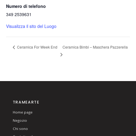
Numero di telefono
349 2539631
Visualizza il sito del Luogo
Ceramica Bimbi – Maschera Pazzerella
Ceramica For Week End
TRAMEARTE
Home page
Negozio
Chi sono