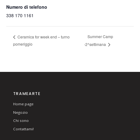
Numero di telefono
338 170 1161
Summer Camp
Ceramica for week end – turno
pomeriggio
-2^settimana
TRAMEARTE
Home page
Negozio
Chi sono
Contattami!