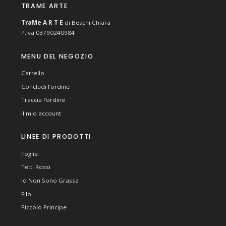
TRAME ARTE
T
ra
Me
A R T E
di Beschi Chiara
P.Iva 03790240984
MENU DEL NEGOZIO
Carrello
Concludi l’ordine
Traccia l’ordine
Il mio account
LINEE DI PRODOTTI
Foglie
Tetti Rossi
Io Non Sono Grassa
Filo
Piccolo Principe