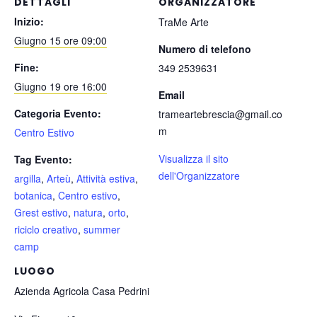
DETTAGLI
ORGANIZZATORE
Inizio:
TraMe Arte
Giugno 15 ore 09:00
Numero di telefono
Fine:
349 2539631
Giugno 19 ore 16:00
Email
Categoria Evento:
trameartebrescia@gmail.co
m
Centro Estivo
Visualizza il sito
Tag Evento:
dell'Organizzatore
argilla
,
Arteù
,
Attività estiva
,
botanica
,
Centro estivo
,
Grest estivo
,
natura
,
orto
,
riciclo creativo
,
summer
camp
LUOGO
Azienda Agricola Casa Pedrini