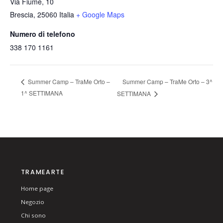
Via Fiume, 10
Brescia
,
25060
Italia
+ Google Maps
Numero di telefono
338 170 1161
Summer Camp – TraMe Orto – 3^
Summer Camp – TraMe Orto –
1^ SETTIMANA
SETTIMANA
TRAMEARTE
Home page
Negozio
Chi sono