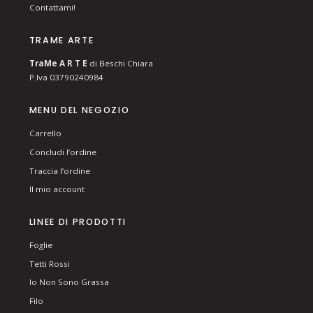
Contattami!
TRAME ARTE
T
ra
Me
A R T E
di Beschi Chiara
P.Iva 03790240984
MENU DEL NEGOZIO
Carrello
Concludi l’ordine
Traccia l’ordine
Il mio account
LINEE DI PRODOTTI
Foglie
Tetti Rossi
Io Non Sono Grassa
Filo