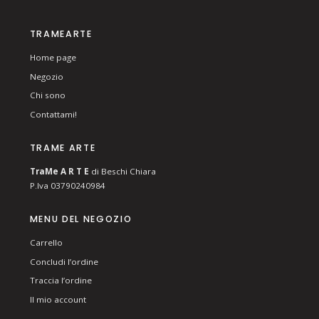
TRAMEARTE
Home page
Negozio
Chi sono
Contattami!
TRAME ARTE
T
ra
Me
A R T E
di Beschi Chiara
P.Iva 03790240984
MENU DEL NEGOZIO
Carrello
Concludi l’ordine
Traccia l’ordine
Il mio account