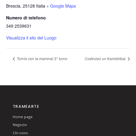
Brescia
,
25128
Italia
+ Google Maps
Numero di telefono
349 2539631
Visualizza il sito del Luogo
Tornio con la mamma! 3° turno
Costruisci un Kamishibai
TRAMEARTE
Home page
Negozio
Chi sono