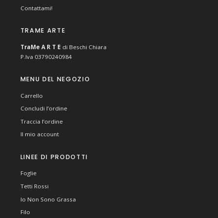
Contattami!
TRAME ARTE
T
ra
Me
A R T E
di Beschi Chiara
P.Iva 03790240984
MENU DEL NEGOZIO
Carrello
Concludi l’ordine
Traccia l’ordine
Il mio account
LINEE DI PRODOTTI
Foglie
Tetti Rossi
Io Non Sono Grassa
Filo