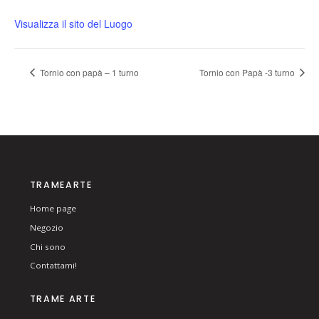
Visualizza il sito del Luogo
Tornio con papà – 1 turno
Tornio con Papà -3 turno
TRAMEARTE
Home page
Negozio
Chi sono
Contattami!
TRAME ARTE