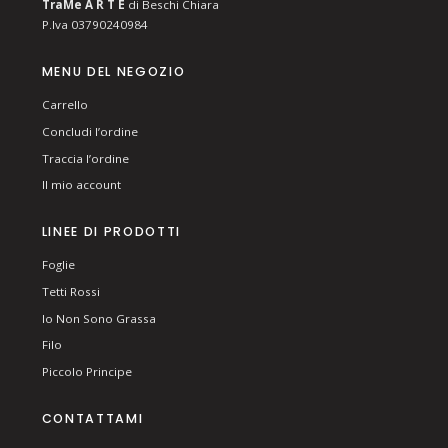
T
ra
Me
A R T E
di Beschi Chiara
P.Iva 03790240984
MENU DEL NEGOZIO
Carrello
Concludi l’ordine
Traccia l’ordine
Il mio account
LINEE DI PRODOTTI
Foglie
Tetti Rossi
Io Non Sono Grassa
Filo
Piccolo Principe
CONTATTAMI