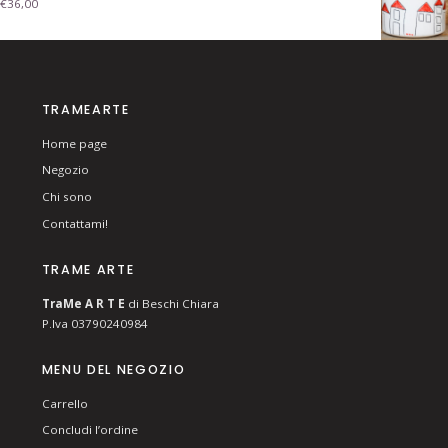
€
36,00
TRAMEARTE
Home page
Negozio
Chi sono
Contattami!
TRAME ARTE
T
ra
Me
A R T E
di Beschi Chiara
P.Iva 03790240984
MENU DEL NEGOZIO
Carrello
Concludi l’ordine