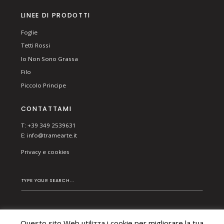
LINEE DI PRODOTTI
Foglie
Tetti Rossi
Io Non Sono Grassa
Filo
Piccolo Principe
CONTATTAMI
T: +39 349 2539631
E:
info@tramearte.it
Privacy e cookies
Questo sito Web utilizza i cookie per migliorare la tua