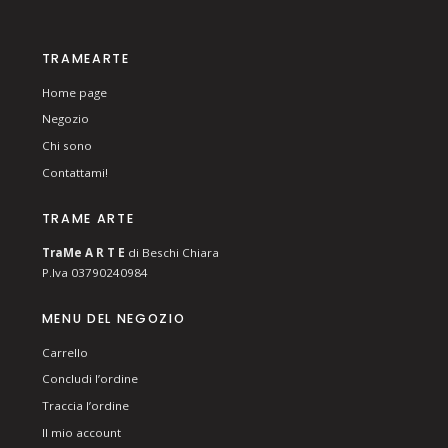
TRAMEARTE
Home page
Negozio
Chi sono
Contattami!
TRAME ARTE
T
ra
Me
A R T E
di Beschi Chiara
P.Iva 03790240984
MENU DEL NEGOZIO
Carrello
Concludi l’ordine
Traccia l’ordine
Il mio account