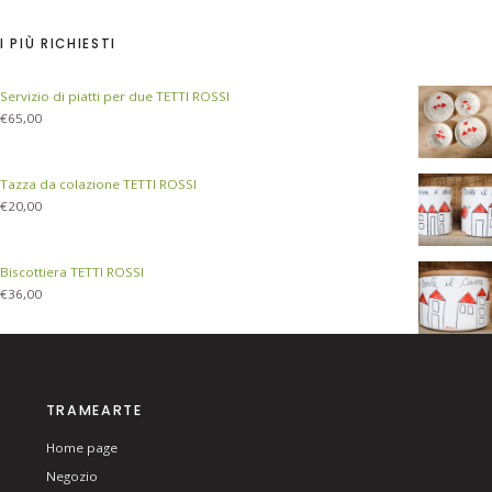
I PIÙ RICHIESTI
Servizio di piatti per due TETTI ROSSI
€
65,00
Tazza da colazione TETTI ROSSI
€
20,00
Biscottiera TETTI ROSSI
€
36,00
TRAMEARTE
Home page
Negozio