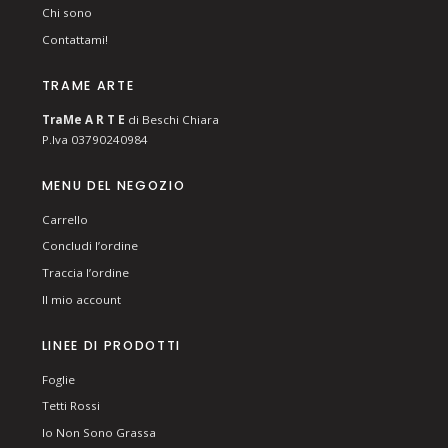
Chi sono
Contattami!
TRAME ARTE
T
ra
Me
A R T E
di Beschi Chiara
P.Iva 03790240984
MENU DEL NEGOZIO
Carrello
Concludi l’ordine
Traccia l’ordine
Il mio account
LINEE DI PRODOTTI
Foglie
Tetti Rossi
Io Non Sono Grassa