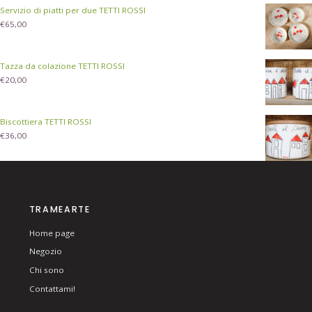
Servizio di piatti per due TETTI ROSSI
€
65,00
Tazza da colazione TETTI ROSSI
€
20,00
Biscottiera TETTI ROSSI
€
36,00
TRAMEARTE
Home page
Negozio
Chi sono
Contattami!