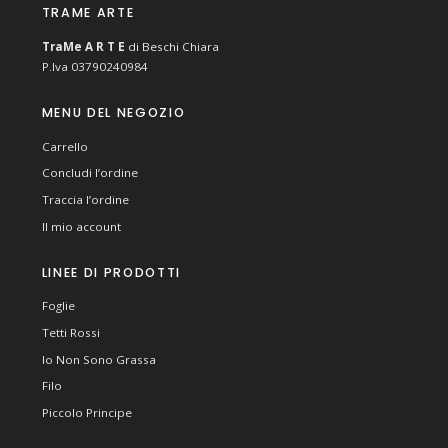
TRAME ARTE
T
ra
Me
A R T E
di Beschi Chiara
P.Iva 03790240984
MENU DEL NEGOZIO
Carrello
Concludi l’ordine
Traccia l’ordine
Il mio account
LINEE DI PRODOTTI
Foglie
Tetti Rossi
Io Non Sono Grassa
Filo
Piccolo Principe