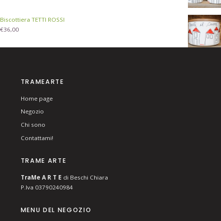
Biscottiera TETTI ROSSI
€
36,00
TRAMEARTE
Home page
Negozio
Chi sono
Contattami!
TRAME ARTE
T
ra
Me
A R T E
di Beschi Chiara
P.Iva 03790240984
MENU DEL NEGOZIO