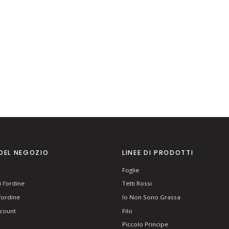
DEL NEGOZIO
LINEE DI PRODOTTI
Foglie
 l’ordine
Tetti Rossi
l’ordine
Io Non Sono Grassa
ccount
Filo
Piccolo Principe