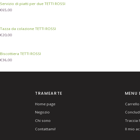
Servizio di piatti per due TETTI ROSSI
€
65,00
Tazza da colazione TETTI ROSSI
€
20,00
Biscottiera TETTI ROSSI
€
36,00
TRAMEARTE
MENU 
Home page
Carrello
Negozio
Concludi
Chi sono
Traccia 
Contattami!
Il mio a