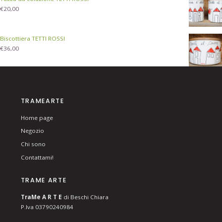
€
20,00
Biscottiera TETTI ROSSI
€
36,00
TRAMEARTE
Home page
Negozio
Chi sono
Contattami!
TRAME ARTE
T
ra
Me
A R T E
di Beschi Chiara
P.Iva 03790240984