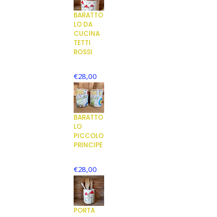
BARATTO
LO DA
CUCINA
TETTI
ROSSI
€
28,00
BARATTO
LO
PICCOLO
PRINCIPE
€
28,00
PORTA