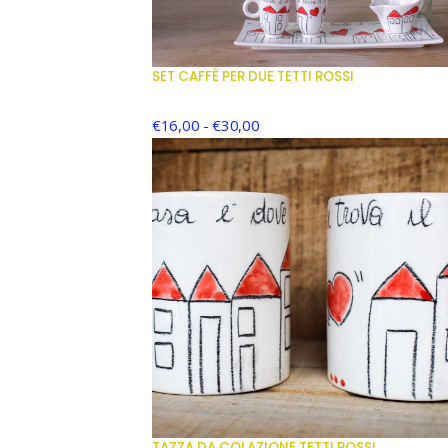
SET CAFFÈ PER DUE TETTI ROSSI
€
16,00
-
€
30,00
TAZZA DA COLAZIONE TETTI ROSSI