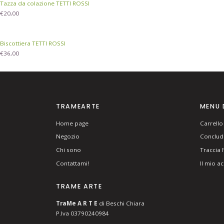
Tazza da colazione TETTI ROSSI
€
20,00
Biscottiera TETTI ROSSI
€
36,00
TRAMEARTE
MENU 
Home page
Carrello
Negozio
Concludi
Chi sono
Traccia 
Contattami!
Il mio a
TRAME ARTE
T
ra
Me
A R T E
di Beschi Chiara
P.Iva 03790240984