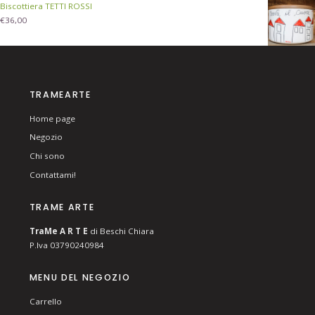
Biscottiera TETTI ROSSI
€
36,00
TRAMEARTE
Home page
Negozio
Chi sono
Contattami!
TRAME ARTE
T
ra
Me
A R T E
di Beschi Chiara
P.Iva 03790240984
MENU DEL NEGOZIO
Carrello