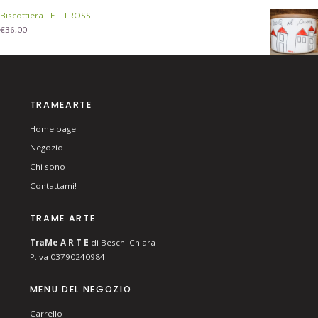
Biscottiera TETTI ROSSI
€
36,00
TRAMEARTE
Home page
Negozio
Chi sono
Contattami!
TRAME ARTE
T
ra
Me
A R T E
di Beschi Chiara
P.Iva 03790240984
MENU DEL NEGOZIO
Carrello