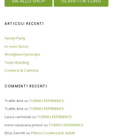
VAI ALLO SHOP
ISCRIVITI AI CORSI
ARTICOLI RECENTI
Family Party
Io sono fuoco
Modigliani Il principe
Team Building
L’ombra di Caterina
COMMENTI RECENTI
TraMe Arte
su
TORNIO EXPERIENCE
TraMe Arte
su
TORNIO EXPERIENCE
Laura carminati
su
TORNIO EXPERIENCE
Irene calzavara pinton
su
TORNIO EXPERIENCE
Elisa Zanotti
su
Pittura Creativa per Adulti