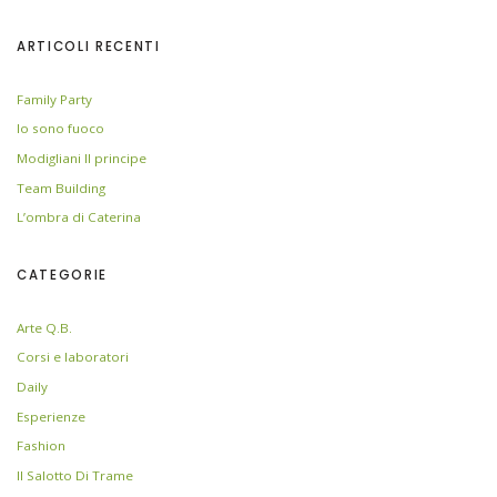
ARTICOLI RECENTI
Family Party
Io sono fuoco
Modigliani Il principe
Team Building
L’ombra di Caterina
CATEGORIE
Arte Q.B.
Corsi e laboratori
Daily
Esperienze
Fashion
Il Salotto Di Trame