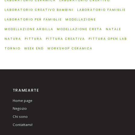
LABORATORIO CERAMICA
LABORATORIO CREATIVO
LABORATORIO CREATIVO BAMBINI
LABORATORIO FAMIGLIE
LABORATORIO PER FAMIGLIE
MODELLAZIONE
MODELLAZIONE ARGILLA
MODELLAZIONE CRETA
NATALE
NATURA
PITTURA
PITTURA CREATIVA
PITTURA OPEN LAB
TORNIO
WEEK END
WORKSHOP CERAMICA
TRAMEARTE
Home page
Negozio
Chi sono
Contattami!