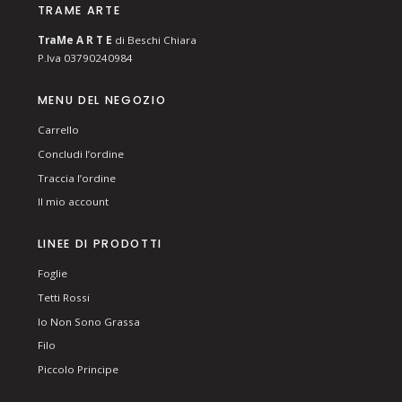
TRAME ARTE
T
ra
Me
A R T E
di Beschi Chiara
P.Iva 03790240984
MENU DEL NEGOZIO
Carrello
Concludi l’ordine
Traccia l’ordine
Il mio account
LINEE DI PRODOTTI
Foglie
Tetti Rossi
Io Non Sono Grassa
Filo
Piccolo Principe