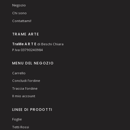
Negozio
Chi sono
Contattami!
TRAME ARTE
T
ra
Me
A R T E
di Beschi Chiara
P.Iva 03790240984
MENU DEL NEGOZIO
Carrello
Concludi l’ordine
Traccia l’ordine
Il mio account
LINEE DI PRODOTTI
Foglie
Tetti Rossi