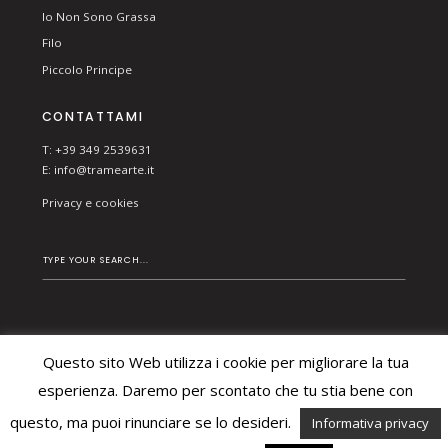
Io Non Sono Grassa
Filo
Piccolo Principe
CONTATTAMI
T: +39 349 2539631
E:
info@tramearte.it
Privacy e cookies
Questo sito Web utilizza i cookie per migliorare la tua
© 2026 TRAME ARTE DI BESCHI CHIARA. ALL RIGHTS
RESERVED.
esperienza. Daremo per scontato che tu stia bene con
questo, ma puoi rinunciare se lo desideri.
Informativa privacy