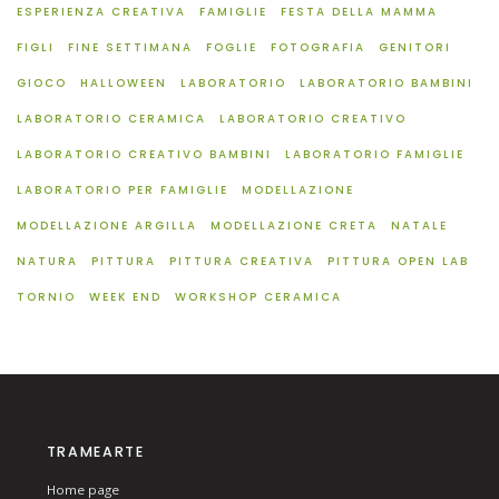
ESPERIENZA CREATIVA
FAMIGLIE
FESTA DELLA MAMMA
FIGLI
FINE SETTIMANA
FOGLIE
FOTOGRAFIA
GENITORI
GIOCO
HALLOWEEN
LABORATORIO
LABORATORIO BAMBINI
LABORATORIO CERAMICA
LABORATORIO CREATIVO
LABORATORIO CREATIVO BAMBINI
LABORATORIO FAMIGLIE
LABORATORIO PER FAMIGLIE
MODELLAZIONE
MODELLAZIONE ARGILLA
MODELLAZIONE CRETA
NATALE
NATURA
PITTURA
PITTURA CREATIVA
PITTURA OPEN LAB
TORNIO
WEEK END
WORKSHOP CERAMICA
TRAMEARTE
Home page