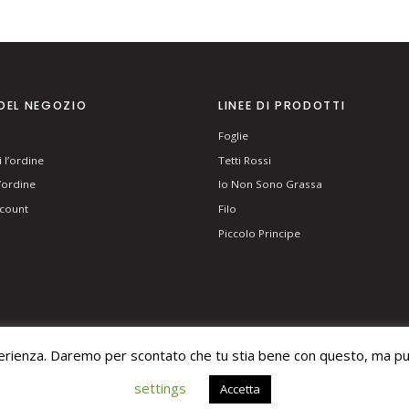
DEL NEGOZIO
LINEE DI PRODOTTI
Foglie
 l’ordine
Tetti Rossi
l’ordine
Io Non Sono Grassa
ccount
Filo
Piccolo Principe
perienza. Daremo per scontato che tu stia bene con questo, ma puo
ERVED.
settings
Accetta