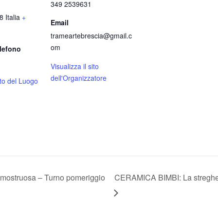
349 2539631
8
Italia
+
Email
trameartebrescia@gmail.c
om
lefono
Visualizza il sito
dell'Organizzatore
sito del Luogo
mostruosa – Turno pomeriggio
CERAMICA BIMBI: La streghet