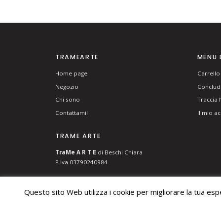
TRAMEARTE
MENU 
Home page
Carrello
Negozio
Concludi
Chi sono
Traccia 
Contattami!
Il mio a
TRAME ARTE
T
ra
Me
A R T E
di Beschi Chiara
P.Iva 03790240984
Questo sito Web utilizza i cookie per migliorare la tua es
© 2026 TRAME ARTE DI BESCHI CHIARA. ALL RIGHTS RES