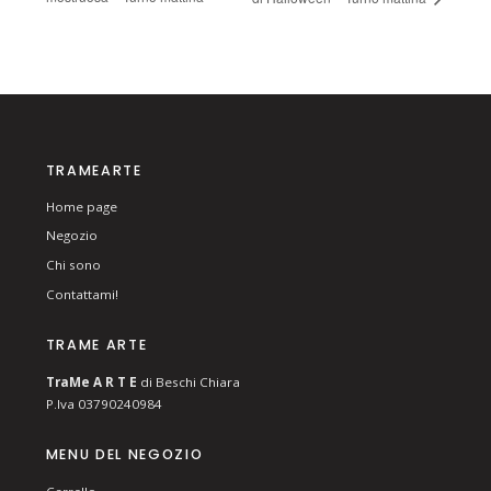
TRAMEARTE
Home page
Negozio
Chi sono
Contattami!
TRAME ARTE
T
ra
Me
A R T E
di Beschi Chiara
P.Iva 03790240984
MENU DEL NEGOZIO