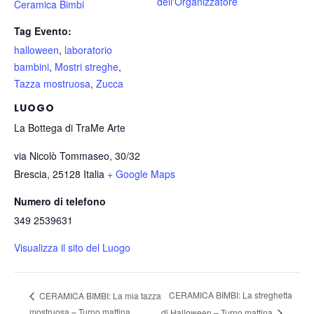
dell'Organizzatore
Ceramica Bimbi
Tag Evento:
halloween
,
laboratorio
bambini
,
Mostri streghe
,
Tazza mostruosa
,
Zucca
LUOGO
La Bottega di TraMe Arte
via Nicolò Tommaseo, 30/32
Brescia
,
25128
Italia
+ Google Maps
Numero di telefono
349 2539631
Visualizza il sito del Luogo
CERAMICA BIMBI: La streghetta
CERAMICA BIMBI: La mia tazza
mostruosa – Turno mattina
di Halloween – Turno mattina