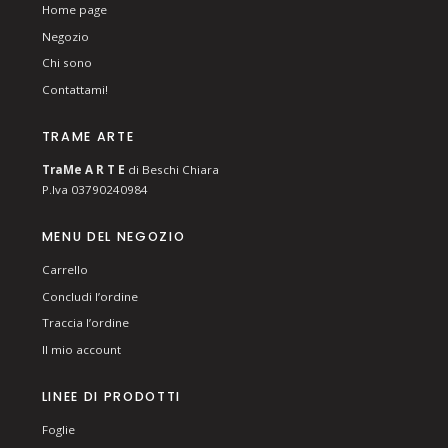
Home page
Negozio
Chi sono
Contattami!
TRAME ARTE
T
ra
Me
A R T E
di Beschi Chiara
P.Iva 03790240984
MENU DEL NEGOZIO
Carrello
Concludi l’ordine
Traccia l’ordine
Il mio account
LINEE DI PRODOTTI
Foglie