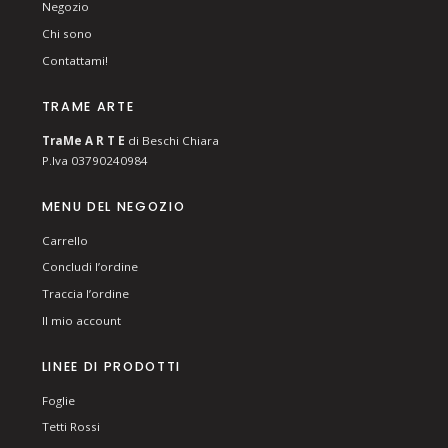
Negozio
Chi sono
Contattami!
TRAME ARTE
T
ra
Me
A R T E
di Beschi Chiara
P.Iva 03790240984
MENU DEL NEGOZIO
Carrello
Concludi l’ordine
Traccia l’ordine
Il mio account
LINEE DI PRODOTTI
Foglie
Tetti Rossi