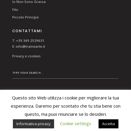
Io Non Sono Grassa
Filo
Piccolo Principe
CONTATTAMI
T: +39 349 2539631
E:
info@tramearte.it
Privacy e cookies
Questo sito Web utilizza i cookie per migliorare la tua
© 2026 TRAME ARTE DI BESCHI CHIARA. ALL RIGHTS
esperienza. Daremo per scontato che tu stia bene con
RESERVED.
questo, ma puoi rinunciare se lo desideri.
Cookie settings
Informativa privacy
Accetta