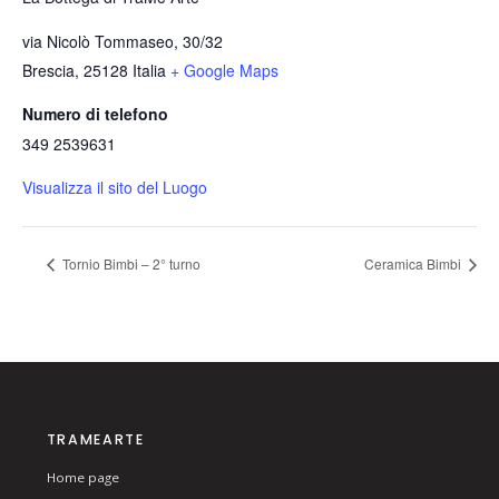
via Nicolò Tommaseo, 30/32
Brescia
,
25128
Italia
+ Google Maps
Numero di telefono
349 2539631
Visualizza il sito del Luogo
Tornio Bimbi – 2° turno
Ceramica Bimbi
TRAMEARTE
Home page