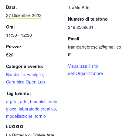
Data:
TraMe Arte
27 Dicembre 2022
Numero di telefono
Ora:
349 2539631
11:30 - 12:30
Email
Prezzo:
trameartebrescia@gmail.co
m
€20
Visualizza il sito
Categorie Evento:
dell'Organizzatore
Bambini e Famiglie
,
Ceramica Open Lab
Tag Evento:
argilla
,
arte
,
bambini
,
creta
,
gioco
,
laboratorio creativo
,
modellaizione
,
tornio
LUOGO
La Bottega di TraMe Arte