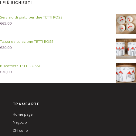
I PIÙ RICHIESTI
Servizio di piatti per due TETTI ROSSI
€
65,00
Tazza da colazione TETTI ROSSI
€
20,00
Biscottiera TETTI ROSSI
€
36,00
TRAMEARTE
Home page
Negozio
Chi sono