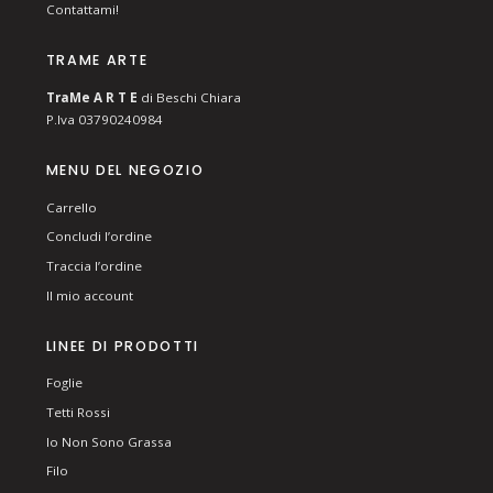
Contattami!
TRAME ARTE
T
ra
Me
A R T E
di Beschi Chiara
P.Iva 03790240984
MENU DEL NEGOZIO
Carrello
Concludi l’ordine
Traccia l’ordine
Il mio account
LINEE DI PRODOTTI
Foglie
Tetti Rossi
Io Non Sono Grassa
Filo