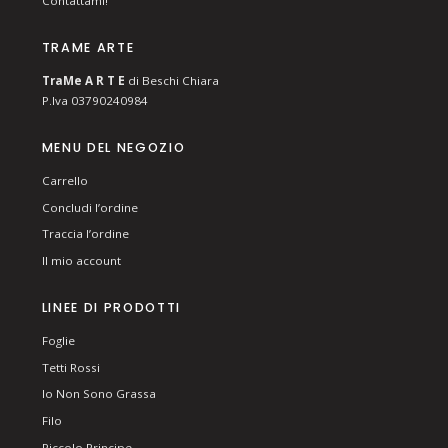
Contattami!
TRAME ARTE
T
ra
Me
A R T E
di Beschi Chiara
P.Iva 03790240984
MENU DEL NEGOZIO
Carrello
Concludi l’ordine
Traccia l’ordine
Il mio account
LINEE DI PRODOTTI
Foglie
Tetti Rossi
Io Non Sono Grassa
Filo
Piccolo Principe