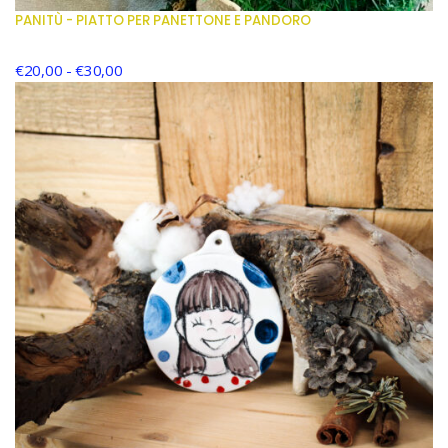
PANITÙ - PIATTO PER PANETTONE E PANDORO
€
20,00
-
€
30,00