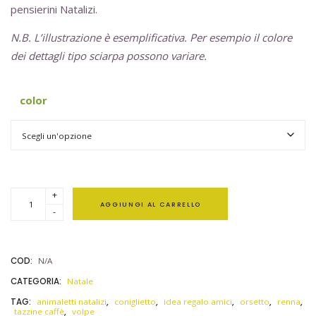
pensierini Natalizi.
N.B. L’illustrazione è esemplificativa. Per esempio il colore
dei dettagli tipo sciarpa possono variare.
color
+
AGGIUNGI AL CARRELLO
-
COD:
N/A
CATEGORIA:
Natale
TAG:
animaletti natalizi
,
coniglietto
,
idea regalo amici
,
orsetto
,
renna
,
tazzine caffè
,
volpe