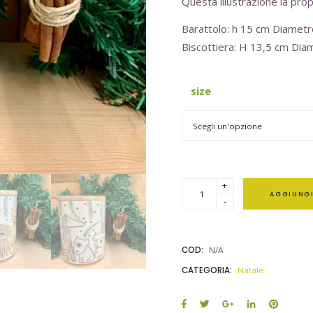
Questa illustrazione la pro
Barattolo: h 15 cm Diamet
Biscottiera: H 13,5 cm Dia
size
+
AGGIUNGI
-
COD:
N/A
CATEGORIA:
Natale