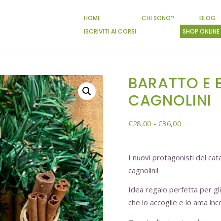
HOME
CHI SONO?
BLOG
ISCRIVITI AI CORSI
SHOP ONLINE
BARATTO E 
CAGNOLINI
€
28,00
-
€
36,00
I nuovi protagonisti del cat
cagnolini!
Idea regalo perfetta per gli
che lo accoglie e lo ama in