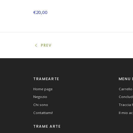
€
20,00
PREV
TRAMEARTE
MENU 
Home page
Carrello
Negozio
Concludi
Chi sono
Traccia 
Contattami!
Il mio a
TRAME ARTE