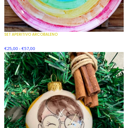
SET APERITIVO ARCOBALENO
€
25,00
-
€
57,00