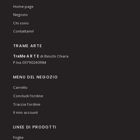
Home page
Negozio
Chi sono
Contattami!
TRAME ARTE
T
ra
Me
A R T E
di Beschi Chiara
P.Iva 03790240984
MENU DEL NEGOZIO
Carrello
Concludi l’ordine
Traccia l’ordine
Il mio account
LINEE DI PRODOTTI
Foglie