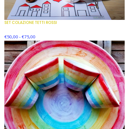
SET COLAZIONE TETTI ROSSI
€
50,00
-
€
75,00