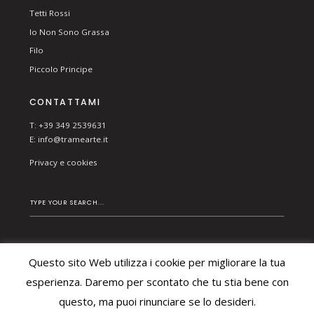
Tetti Rossi
Io Non Sono Grassa
Filo
Piccolo Principe
CONTATTAMI
T: +39 349 2539631
E:
info@tramearte.it
Privacy e cookies
Questo sito Web utilizza i cookie per migliorare la tua
© 2026 TRAME ARTE DI BESCHI CHIARA. ALL RIGHTS
esperienza. Daremo per scontato che tu stia bene con
RESERVED.
questo, ma puoi rinunciare se lo desideri.