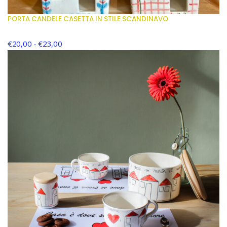
PORTA CANDELE CASETTA IN STILE SCANDINAVO
€
20,00
-
€
23,00